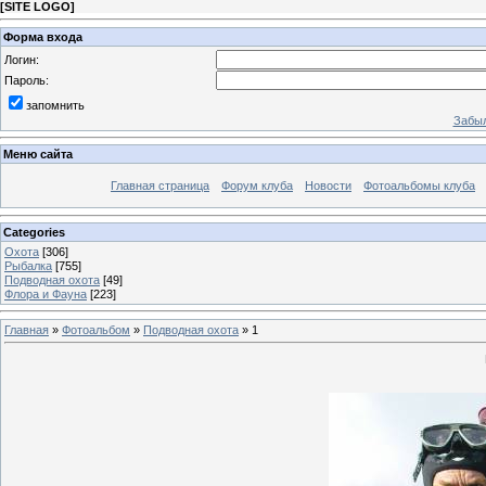
[
SITE LOGO
]
Форма входа
Логин:
Пароль:
запомнить
Забыл
Меню сайта
Главная страница
Форум клуба
Новости
Фотоальбомы клуба
Categories
Охота
[306]
Рыбалка
[755]
Подводная охота
[49]
Флора и Фауна
[223]
Главная
»
Фотоальбом
»
Подводная охота
» 1