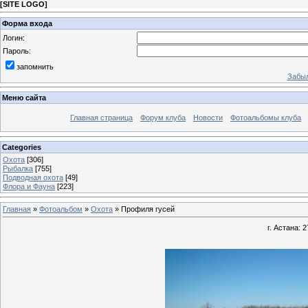
[
SITE LOGO
]
Форма входа
Логин:
Пароль:
запомнить
Забыл
Меню сайта
Главная страница
Форум клуба
Новости
Фотоальбомы клуба
Categories
Охота
[306]
Рыбалка
[755]
Подводная охота
[49]
Флора и Фауна
[223]
Главная
»
Фотоальбом
»
Охота
» Профиля гусей
г. Астана: 