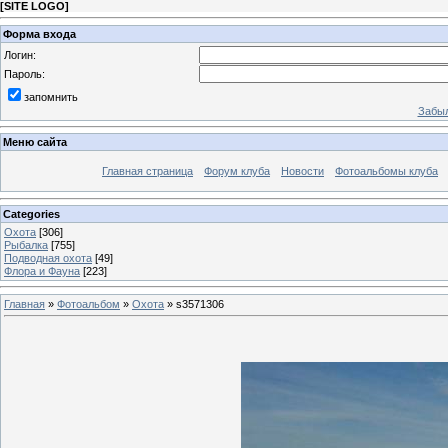
[
SITE LOGO
]
Форма входа
Логин:
Пароль:
запомнить
Забыл
Меню сайта
Главная страница
Форум клуба
Новости
Фотоальбомы клуба
Categories
Охота
[306]
Рыбалка
[755]
Подводная охота
[49]
Флора и Фауна
[223]
Главная
»
Фотоальбом
»
Охота
» s3571306