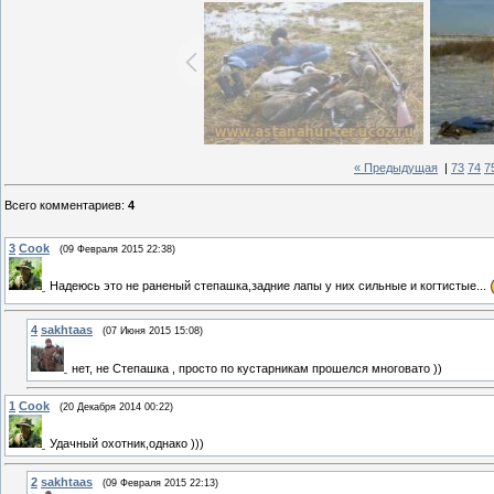
« Предыдущая
|
73
74
7
Всего комментариев
:
4
3
Cook
(09 Февраля 2015 22:38)
Надеюсь это не раненый степашка,задние лапы у них сильные и когтистые...
4
sakhtaas
(07 Июня 2015 15:08)
нет, не Степашка , просто по кустарникам прошелся многовато ))
1
Cook
(20 Декабря 2014 00:22)
Удачный охотник,однако )))
2
sakhtaas
(09 Февраля 2015 22:13)