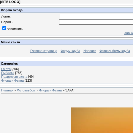
[
SITE LOGO
]
Форма входа
Логин:
Пароль:
запомнить
Забыл
Меню сайта
Главная страница
Форум клуба
Новости
Фотоальбомы клуба
Categories
Охота
[306]
Рыбалка
[755]
Подводная охота
[49]
Флора и Фауна
[223]
Главная
»
Фотоальбом
»
Флора и Фауна
» ЗАКАТ