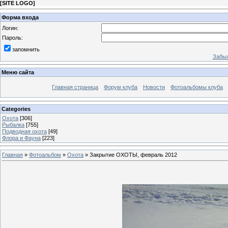
[
SITE LOGO
]
Форма входа
Логин:
Пароль:
запомнить
Забыл
Меню сайта
Главная страница
Форум клуба
Новости
Фотоальбомы клуба
Categories
Охота
[306]
Рыбалка
[755]
Подводная охота
[49]
Флора и Фауна
[223]
Главная
»
Фотоальбом
»
Охота
» Закрытие ОХОТЫ, февраль 2012