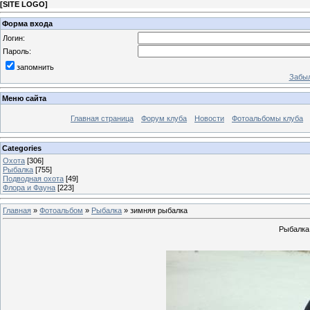
[
SITE LOGO
]
Форма входа
Логин:
Пароль:
запомнить
Забыл
Меню сайта
Главная страница
Форум клуба
Новости
Фотоальбомы клуба
Categories
Охота
[306]
Рыбалка
[755]
Подводная охота
[49]
Флора и Фауна
[223]
Главная
»
Фотоальбом
»
Рыбалка
» зимняя рыбалка
Рыбалка 