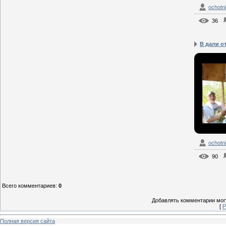
ochotn
36
В дали о
ochotn
90
Всего комментариев
:
0
Добавлять комментарии могу
[
Р
Полная версия сайта