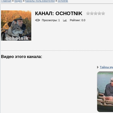
Главная
»
Видео
»
Каналы пользователей
»
ochotnik
КАНАЛ: OCHOTNIK
Просмотры
: 1
Рейтинг
: 0.0
Видео этого канала
:
Тайны му