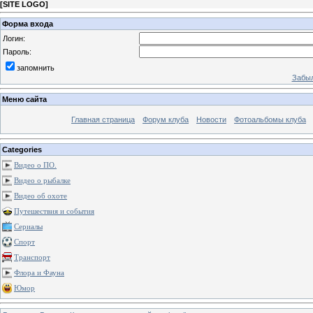
[
SITE LOGO
]
Форма входа
Логин:
Пароль:
запомнить
Забыл
Меню сайта
Главная страница
Форум клуба
Новости
Фотоальбомы клуба
Categories
Видео о ПО.
Видео о рыбалке
Видео об охоте
Путешествия и события
Сериалы
Спорт
Транспорт
Флора и Фауна
Юмор