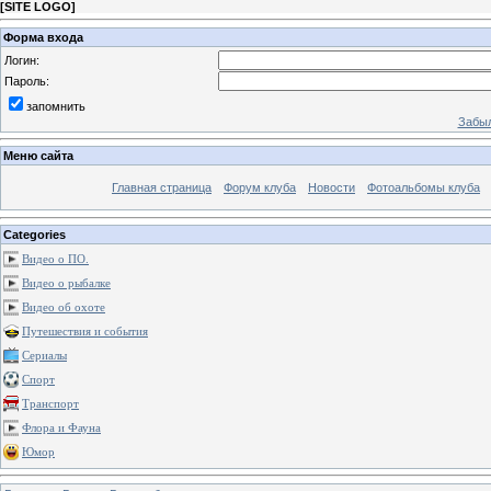
[
SITE LOGO
]
Форма входа
Логин:
Пароль:
запомнить
Забыл
Меню сайта
Главная страница
Форум клуба
Новости
Фотоальбомы клуба
Categories
Видео о ПО.
Видео о рыбалке
Видео об охоте
Путешествия и события
Сериалы
Спорт
Транспорт
Флора и Фауна
Юмор