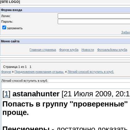
[
SITE LOGO
]
Форма входа
Логин:
Пароль:
запомнить
Забыл
Меню сайта
Главная страница
Форум клуба
Новости
Фотоальбомы клуба
Страница
1
из
1
1
Форум
»
Предложения,пожелания,отзывы.
»
Лёгкий способ вступить в клуб.
Лёгкий способ вступить в клуб.
[
1
]
astanahunter
[21 Июля 2009, 20:1
Попасть в группу ''проверенные'
проще.
Пенсионеры
- достаточно доказать