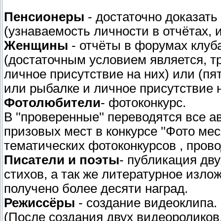
Пенсионеры
- достаточно доказать
(узнаваемость личности в отчётах,
Женщины
- отчёты в форумах клуб
(достаточным условием является, т
личное присутствие на них) или (пя
или рыбалке и личное присутствие н
Фотолюбители
- фотоконкурс.
В ''проверенные'' переводятся все
призовых мест в конкурсе ''Фото ме
тематических фотоконкурсов , пров
Писатели и поэты
- публикация дву
стихов, а так же литературное излож
получено более десяти наград.
Режиссёры
- создание видеоклипа.
(После создания двух видеороликов