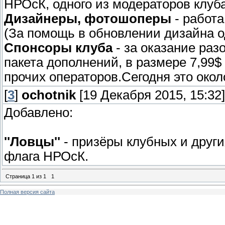
НРОсК, одного из модераторов клуба
Дизайнеры, фотошоперы
- работа
(За помощь в обновлении дизайна о
Спонсоры клуба
- за оказание раз
пакета дополнений, в размере 7,99$
прочих операторов.Сегодня это окол
[
3
]
ochotnik
[19 Декабря 2015, 15:32]
Добавлено:
''Ловцы''
- призёры клубных и друг
флага НРОсК.
Страница
1
из
1
1
Полная версия сайта