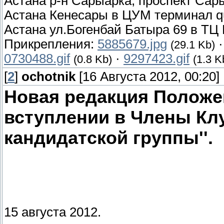
Астана р-н Сарыарка, проспект Сары
Астана Кенесары в ЦУМ терминал q
Астана ул.Богенбай Батыра 69 в ТЦ
Прикрепления:
5885679.jpg
(29.1 Kb)
0730488.gif
·
9297423.gif
(0.8 Kb)
(1.3 K
[
2
]
ochotnik
[16 Августа 2012, 00:20]
Новая редакция Положе
вступлении в Члены Кл
кандидатской группы''.
15 августа 2012.