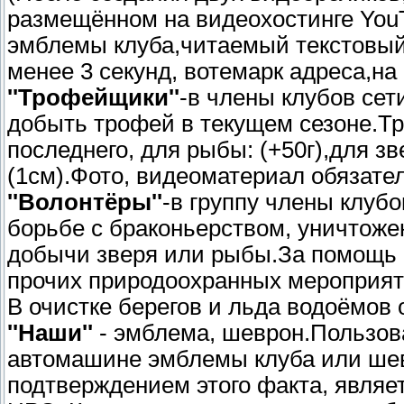
размещённом на видеохостинге YouT
эмблемы клуба,читаемый текстовый
менее 3 секунд, вотемарк адреса,на
''Трофейщики''
-в члены клубов сет
добыть трофей в текущем сезоне.Тр
последнего, для рыбы: (+50г),для зв
(1см).Фото, видеоматериал обязате
''Волонтёры''
-в группу члены клуб
борьбе с браконьерством, уничтоже
добычи зверя или рыбы.За помощь и
прочих природоохранных мероприят
В очистке берегов и льда водоёмов 
''Наши''
- эмблема, шеврон.Пользова
автомашине эмблемы клуба или ше
подтверждением этого факта, являе