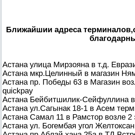
Ближайшии адреса терминалов,с
благодарны
Астана улица Мирзояна в т.д. Евраз
Астана мкр.Целинный в магазин Ня
Астана пр. Победы 63 в Магазин во
quickpay
Астана Бейбитшилик-Сейфуллина в
Астана ул.Сагынак 18-1 в Асем терм
Астана Самал 11 в Рамстор возле 2
Астана ул. Богембая угол Желтоксан
Астана пр.Аблай хана 25а в ТД Встр