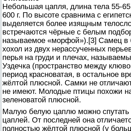
Небольшая цапля, длина тела 55-65
600 г. По высоте сравнима с египетс
выделяется более изящным телосло
встречаются чёрные с белым подбо
называемое «морфой»).[3] Самец в
хохол из двух нерассученных перье
перья на груди и плечах, называем
Уздечка (пространство между клюво
период красноватая, в остальное вр
жёлтой плюсной. Самки не отличаю
не имеют. Молодые птицы похожи на
зеленоватой плюсной.
Малую белую цаплю можно спутать 
цаплей. От последней она отличае
полностью жёлтой плюсной (у боль