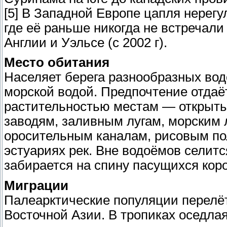
[5] В Западной Европе цапля нерегу
где её раньше никогда не встречали
Англии и Уэльсе (с 2002 г).
Место обитания
Населяет берега разнообразных вод
морской водой. Предпочтение отда
растительностью местам — открыты
заводям, заливным лугам, морским 
оросительным каналам, рисовым пол
эстуариях рек. Вне водоёмов селитс
забирается на спину пасущихся коро
Миграции
Палеарктические популяции перелё
Восточной Азии. В тропиках оседла