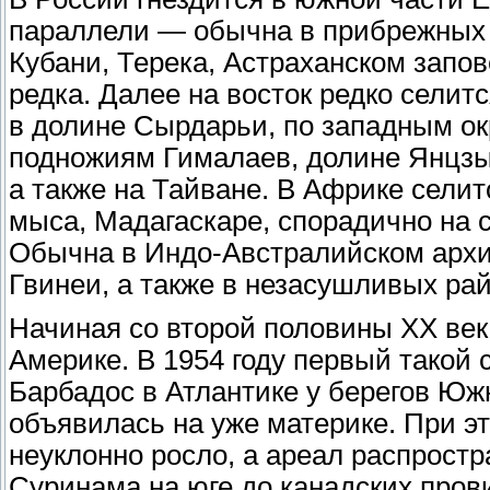
параллели — обычна в прибрежных р
Кубани, Терека, Астраханском запов
редка. Далее на восток редко селит
в долине Сырдарьи, по западным о
подножиям Гималаев, долине Янцзы,
а также на Тайване. В Африке селит
мыса, Мадагаскаре, спорадично на с
Обычна в Индо-Австралийском архип
Гвинеи, а также в незасушливых ра
Начиная со второй половины XX век
Америке. В 1954 году первый такой 
Барбадос в Атлантике у берегов Южн
объявилась на уже материке. При э
неуклонно росло, а ареал распрост
Суринама на юге до канадских пров