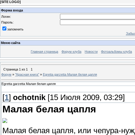
[
SITE LOGO
]
Форма входа
Логин:
Пароль:
запомнить
Забыл
Меню сайта
Главная страница
Форум клуба
Новости
Фотоальбомы клуба
Страница
1
из
1
1
Форум
»
''Красная книга''
»
Egretta garzetta Малая белая цапля
Egretta garzetta Малая белая цапля
[
1
]
ochotnik
[15 Июля 2009, 03:29]
Малая белая цапля
Малая белая цапля, или чепура-нужда