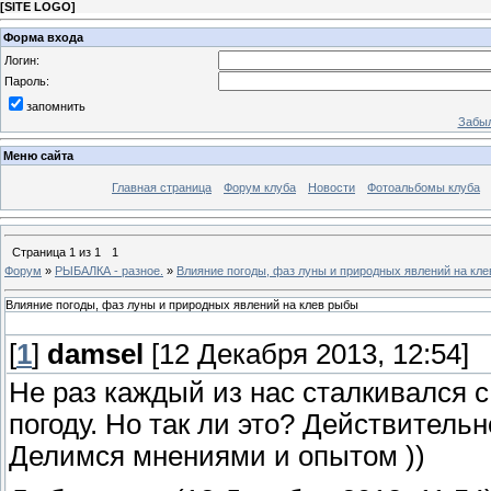
[
SITE LOGO
]
Форма входа
Логин:
Пароль:
запомнить
Забыл
Меню сайта
Главная страница
Форум клуба
Новости
Фотоальбомы клуба
Страница
1
из
1
1
Форум
»
РЫБАЛКА - разное.
»
Влияние погоды, фаз луны и природных явлений на кл
Влияние погоды, фаз луны и природных явлений на клев рыбы
[
1
]
damsel
[12 Декабря 2013, 12:54]
Не раз каждый из нас сталкивался с
погоду. Но так ли это? Действитель
Делимся мнениями и опытом ))