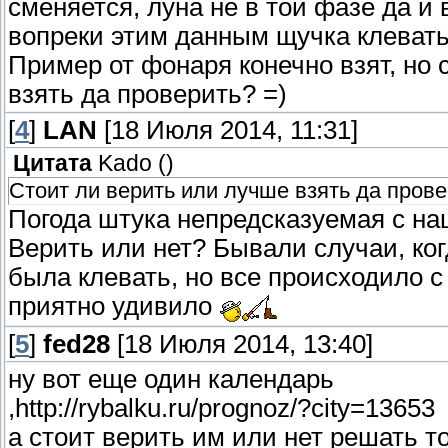
сменяется, луна не в той фазе да и
вопреки этим данным щучка клеват
Пример от фонаря конечно взят, но 
взять да проверить? =)
[
4
]
LAN
[18 Июля 2014, 11:31]
Цитата
Kado
(
)
Стоит ли верить или лучше взять да пров
Погода штука непредсказуемая с н
Верить или нет? Бывали случаи, ко
была клевать, но все происходило с
приятно удивило
[
5
]
fed28
[18 Июля 2014, 13:40]
ну вот еще один календарь
,http://rybalku.ru/prognoz/?city=13653
а стоит верить им или нет решать т