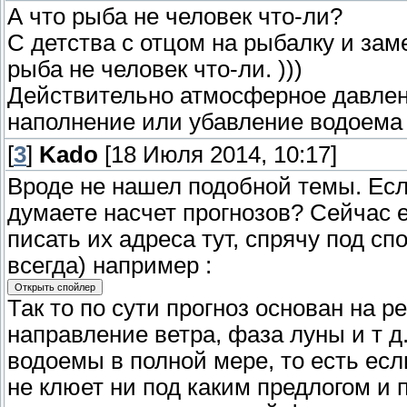
А что рыба не человек что-ли?
С детства с отцом на рыбалку и заме
рыба не человек что-ли. )))
Действительно атмосферное давлени
наполнение или убавление водоема 
[
3
]
Kado
[18 Июля 2014, 10:17]
Вроде не нашел подобной темы. Есл
думаете насчет прогнозов? Сейчас 
писать их адреса тут, спрячу под с
всегда) например :
Так то по сути прогноз основан на р
направление ветра, фаза луны и т д
водоемы в полной мере, то есть есл
не клюет ни под каким предлогом и 