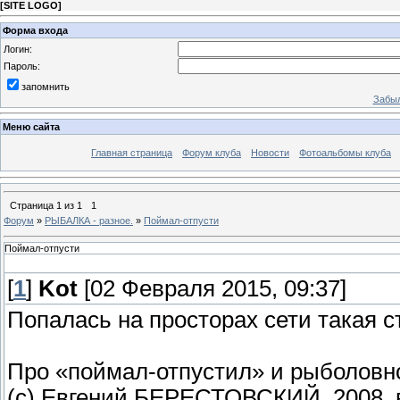
[
SITE LOGO
]
Форма входа
Логин:
Пароль:
запомнить
Забыл
Меню сайта
Главная страница
Форум клуба
Новости
Фотоальбомы клуба
Страница
1
из
1
1
Форум
»
РЫБАЛКА - разное.
»
Поймал-отпусти
Поймал-отпусти
[
1
]
Kot
[02 Февраля 2015, 09:37]
Попалась на просторах сети такая с
Про «поймал-отпустил» и рыболовн
(с) Евгений БЕРЕСТОВСКИЙ, 2008, ве