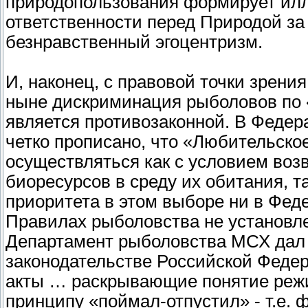
природопользования формирует илл
ответственности перед Природой за 
безнравственный эгоцентризм.
И, наконец, с правовой точки зрен
ныне дискриминация рыболовов по
является противозаконной. В Федер
четко прописано, что «Любительско
осуществляться как с условием во
биоресурсов в среду их обитания, та
приоритета в этом выборе ни в Фед
Правилах рыболовства не установлен
Департамент рыболовства МСХ дал в
законодательстве Российской Феде
акты … раскрывающие понятие реж
принципу «поймал-отпустил» - т.е. 