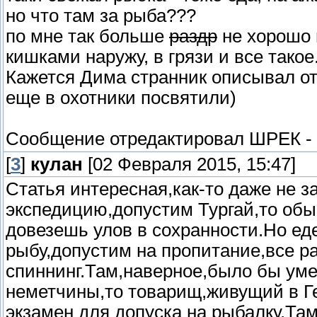
но что там за рыба???
по мне так больше
раздр
не хорошо 
кишками наружу, в грязи и все такое
Кажется Дима странник описывал о
еще в охотники посвятили)
Сообщение отредактировал
ШРЕК
-
[
3
]
кулан
[02 Февраля 2015, 15:47]
Статья интересная,как-то даже не 
экспедицию,допустим Тургай,то обы
довезешь улов в сохранности.Но е
рыбу,допустим на пропитание,все р
спиннинг.Там,наверное,было бы уме
неметчины,то товарищ,живущий в Ге
экзамен для допуска на рыбалку.Та