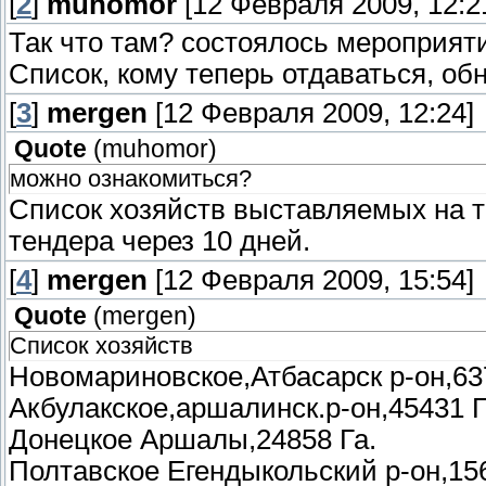
[
2
]
muhomor
[12 Февраля 2009, 12:2
Так что там? состоялось мероприят
Список, кому теперь отдаваться, об
[
3
]
mergen
[12 Февраля 2009, 12:24]
Quote
(
muhomor
)
можно ознакомиться?
Список хозяйств выставляемых на т
тендера через 10 дней.
[
4
]
mergen
[12 Февраля 2009, 15:54]
Quote
(
mergen
)
Список хозяйств
Новомариновское,Атбасарск р-он,63
Акбулакское,аршалинск.р-он,45431 Г
Донецкое Аршалы,24858 Га.
Полтавское Егендыкольский р-он,156