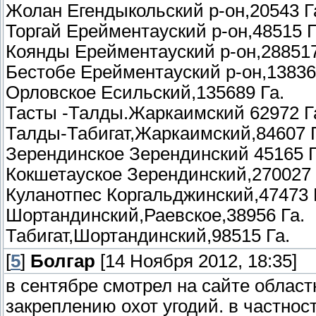
Жолан Егендыкольский р-он,20543 Г
Торгай Ерейментауский р-он,48515 Г
Коянды Ерейментауский р-он,288517
Бестобе Ерейментауский р-он,13836
Орловское Есильский,135689 Га.
Тасты -Талды.Жаркаимский 62972 Г
Талды-Табигат,Жаркаимский,84607 Г
Зерендинское Зерендинский 45165 Г
Кокшетауское Зерендинский,270027 
Куланотпес Коргальджинский,47473 
Шортандинский,Раевское,38956 Га.
Табигат,Шортандинский,98515 Га.
[
5
]
Болгар
[14 Ноября 2012, 18:35]
в сентябре смотрел на сайте област
закреплению охот угодий. в частнос