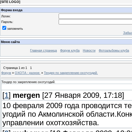
[
SITE LOGO
]
Форма входа
Логин:
Пароль:
запомнить
Забыл
Меню сайта
Главная страница
Форум клуба
Новости
Фотоальбомы клуба
Страница
1
из
1
1
Форум
»
ОХОТА - разное.
»
Тендер по закреплению охотугодий.
Тендер по закреплению охотугодий.
[
1
]
mergen
[27 Января 2009, 17:18]
10 февраля 2009 года проводится т
угодий по Акмолинской области.Конк
управлении охотхозяйства.