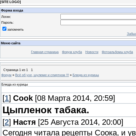
[
SITE LOGO
]
Форма входа
Логин:
Пароль:
запомнить
Забыл
Меню сайта
Главная страница
Форум клуба
Новости
Фотоальбомы клуба
Страница
1
из
1
1
Форум
»
Всё об ухе, шулюме и спиртном !!!
»
Блюда из курицы
Блюда из курицы
[
1
]
Cook
[08 Марта 2014, 20:59]
Цыпленок табака.
[
2
]
Настя
[25 Августа 2014, 20:00]
Сегодня читала рецепты Соока, и у