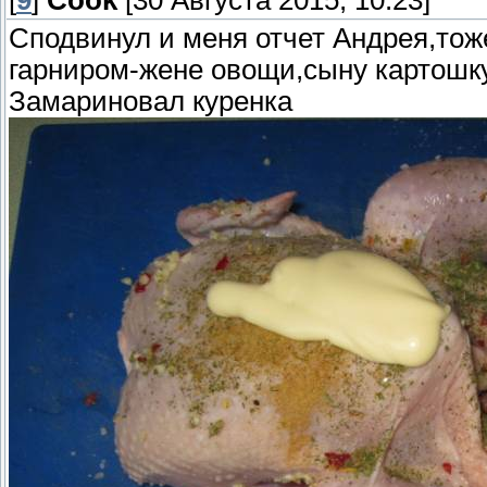
[
9
]
Cook
[30 Августа 2015, 10:23]
Сподвинул и меня отчет Андрея,тож
гарниром-жене овощи,сыну картошк
Замариновал куренка