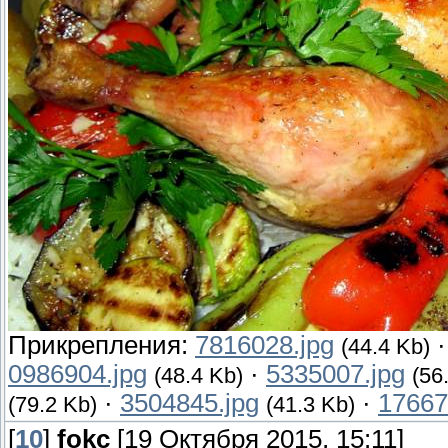
Прикрепления:
7816028.jpg
(44.4 Kb)
0986904.jpg
·
5335007.jpg
(48.4 Kb)
(56
·
3504845.jpg
·
17667
(79.2 Kb)
(41.3 Kb)
[
10
]
fokc
[19 Октября 2015, 15:11]