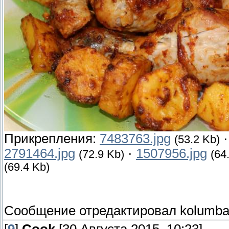
Прикрепления:
7483763.jpg
(53.2 Kb)
2791464.jpg
·
1507956.jpg
(72.9 Kb)
(64
(69.4 Kb)
Сообщение отредактировал
kolumb