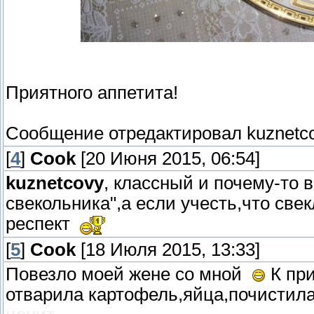
Приятного аппетита!
Сообщение отредактировал
kuznetc
[
4
]
Cook
[20 Июня 2015, 06:54]
kuznetcovy
, классный и почему-то 
свекольника",а если учесть,что свек
респект
[
5
]
Cook
[18 Июля 2015, 13:33]
Повезло моей жене со мной
К при
отварила картофель,яйца,почистила 