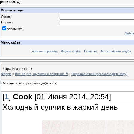
[
SITE LOGO
]
Форма входа
Логин:
Пароль:
запомнить
Забыл
Меню сайта
Главная страница
Форум клуба
Новости
Фотоальбомы клуба
Страница
1
из
1
1
Форум
»
Всё об ухе, шулюме и спиртном !!!
»
Окрошка-очень русская еда(в жару)
Окрошка-очень русская еда(в жару)
[
1
]
Cook
[01 Июня 2014, 20:54]
Холодный супчик в жаркий день