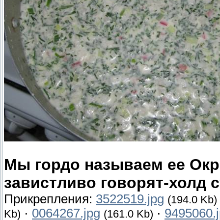
Мы гордо называем ее Ок
завистливо говорят-холд с
Прикрепления:
3522519.jpg
(194.0 Kb)
·
0064267.jpg
·
9495060.
Kb)
(161.0 Kb)