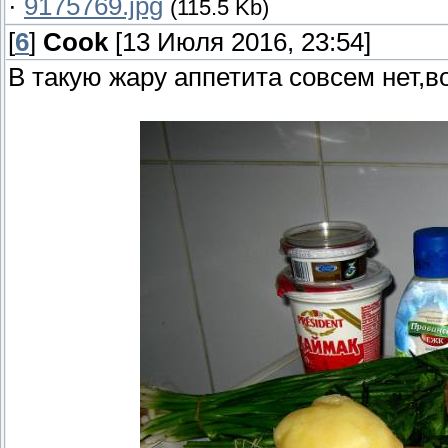
·
9175769.jpg
(115.5 Kb)
[
6
]
Cook
[13 Июля 2016, 23:54]
В такую жару аппетита совсем нет,во