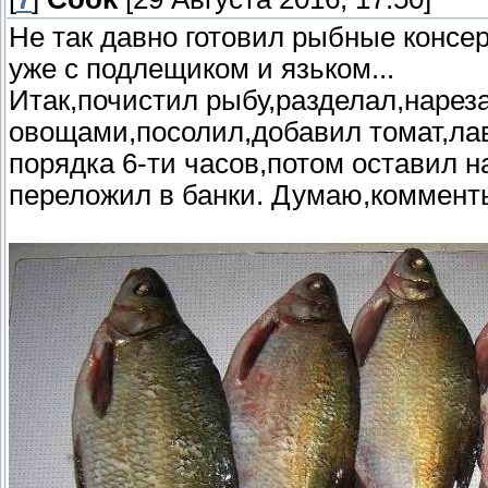
Не так давно готовил рыбные консе
уже с подлещиком и язьком...
Итак,почистил рыбу,разделал,нарез
овощами,посолил,добавил томат,лав
порядка 6-ти часов,потом оставил н
переложил в банки. Думаю,комменты