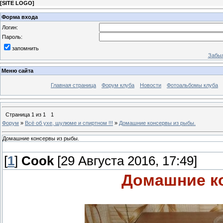
[
SITE LOGO
]
Форма входа
Логин:
Пароль:
запомнить
Забыл
Меню сайта
Главная страница
Форум клуба
Новости
Фотоальбомы клуба
Страница
1
из
1
1
Форум
»
Всё об ухе, шулюме и спиртном !!!
»
Домашние консервы из рыбы.
Домашние консервы из рыбы.
[
1
]
Cook
[29 Августа 2016, 17:49]
Домашние к