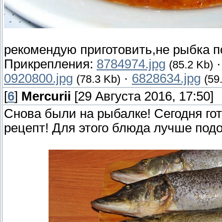
рекомендую приготовить,не рыбка п
Прикрепления:
8784974.jpg
(85.2 Kb)
0920800.jpg
·
6828634.jpg
(78.3 Kb)
(59
[
6
]
Mercurii
[29 Августа 2016, 17:50]
Снова были на рыбалке! Сегодня го
рецепт! Для этого блюда лучше подо