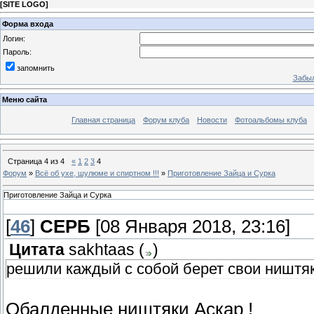
[
SITE LOGO
]
Форма входа
Логин:
Пароль:
запомнить
Забыл
Меню сайта
Главная страница
Форум клуба
Новости
Фотоальбомы клуба
Страница
4
из
4
«
1
2
3
4
Форум
»
Всё об ухе, шулюме и спиртном !!!
»
Приготовление Зайца и Сурка
Приготовление Зайца и Сурка
[
46
]
СЕРБ
[08 Января 2018, 23:16]
Цитата
sakhtaas
(
)
решили каждый с собой берет свои ништяк
Обалденные ништяки Аскар !