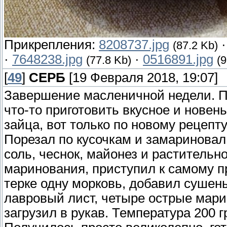
Прикрепления:
8208737.jpg
(87.2 Kb)
·
7648238.jpg
·
0516891.jpg
(77.8 Kb)
(9
[
49
]
СЕРБ
[19 Февраля 2018, 19:07]
Завершение масленичной недели. П
что-то приготовить вкусное и новен
зайца, вот только по новому рецепту
Порезал по кусочкам и замариновал 
соль, чеснок, майонез и раститель
маринования, приступил к самому п
терке одну морковь, добавил сушен
лавровый лист, четыре острые мар
загрузил в рукав. Температура 200 г