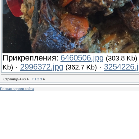
Прикрепления:
6460506.jpg
(303.8 Kb)
·
2996372.jpg
·
3254226.
Kb)
(362.7 Kb)
Страница
4
из
4
«
1
2
3
4
Полная версия сайта