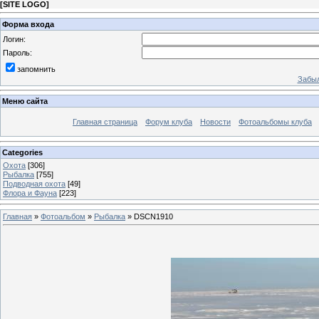
[
SITE LOGO
]
Форма входа
Логин:
Пароль:
запомнить
Забыл
Меню сайта
Главная страница
Форум клуба
Новости
Фотоальбомы клуба
Categories
Охота
[306]
Рыбалка
[755]
Подводная охота
[49]
Флора и Фауна
[223]
Главная
»
Фотоальбом
»
Рыбалка
» DSCN1910