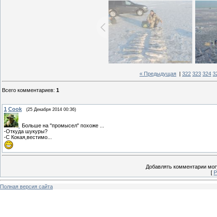
« Предыдущая
|
322
323
324
3
Всего комментариев
:
1
1
Cook
(25 Декабря 2014 00:36)
Больше на "промысел" похоже ...
-Откуда шукуры?
-С Кокая,вестимо...
Добавлять комментарии могу
[
Р
Полная версия сайта