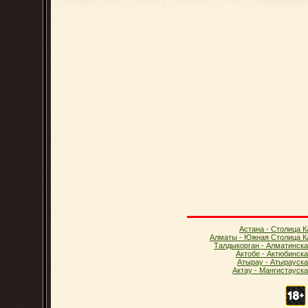
Астана - Столица К
Алматы - Южная Столица К
Талдыкорган - Алматинска
Актобе - Актюбинск
Атырау - Атырауска
Актау - Мангистауск