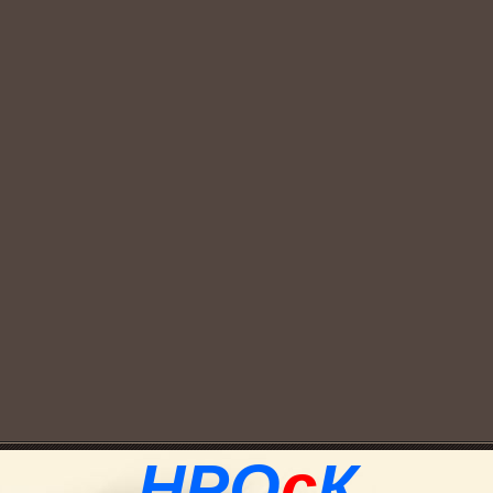
НРО
с
К