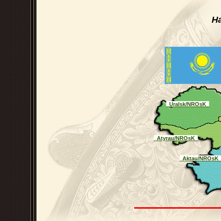
Н
_Uralsk/NROsK_
_Atyrau/NROsK_
_Aktau/NROsK