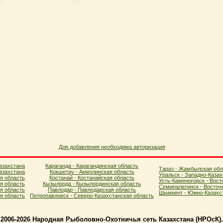
Для добавления необходима авторизация
азахстана
Караганда - Карагандинская область
Тараз - Жамбылская обл
азахстана
Кокшетау - Акмолинская область
Уральск - Западно-Казах
я область
Костанай - Костанайская область
Усть-Каменогорск - Вост
ая область
Кызылорда - Кызылординская область
Семипалатинск - Восточ
я область
Павлодар - Павлодарская область
Шымкент - Южно-Казахст
ая область
Петропавловск - Северо-Казахстанская область
2006-2026 Народная Рыболовно-Охотничья сеть Казахстана (НPOcК)