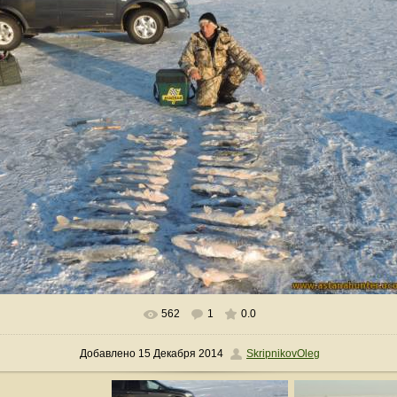
562
1
0.0
В реальном размере
899x675
/ 654.4Kb
Добавлено
15 Декабря 2014
SkripnikovOleg