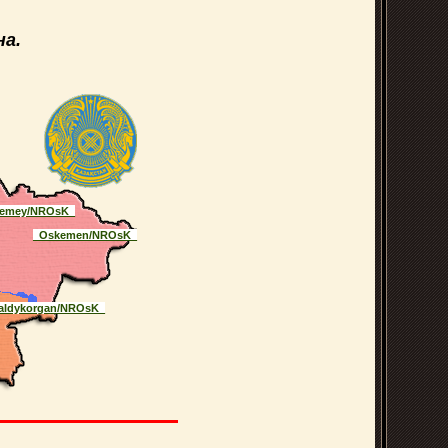
а.
emey/NROsK_
_Oskemen/NROsK_
aldykorgan/NROsK_