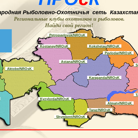
ародная
Рыболовно-
O
хотничья
сеть
Казахстан
Региональные клубы охотников и рыболовов.
Найди свой регион
!
_Petropavlovsk/NROsK_
_Kostanay/NROsK_
_Kokshetau/NROsK_
_Pavlodar/NROsK_
_Astana/NROsK_
_S
_Aktobe/NROsK_
_Karaganda/NROsK_
_T
_
_Kyzylorda/NROsK_
_Almaty/NROsK_
_Taraz/NROsK_
_Shymkent/NROsK_