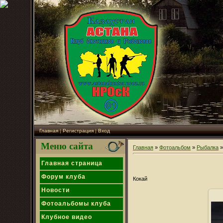
Главная
|
Регистрация
|
Вход
Меню сайта
Главная
»
Фотоальбом
»
Рыбалка
»
Главная страница
Форум клуба
Кокай
Новости
Фотоальбомы клуба
Клубное видео