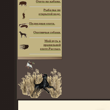
Охота на кабана.
Рыбалка по
открытой воде.
Подводная охота.
Охотничьи собаки.
Мой путь к
правильной
охоте.Рассказ.