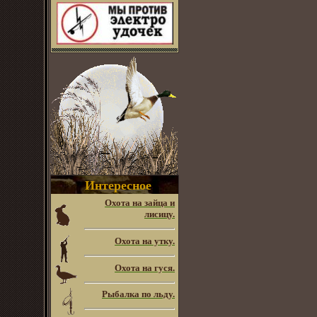
Интересное
Охота на зайца и
лисицу.
Охота на утку.
Охота на гуся.
Рыбалка по льду.