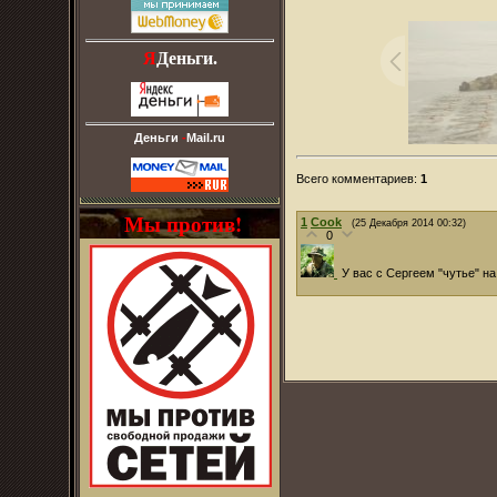
Я
Деньги.
Деньги
-
Mail.ru
Всего комментариев
:
1
Мы против!
1
Cook
(25 Декабря 2014 00:32)
0
У вас с Сергеем "чутье" 