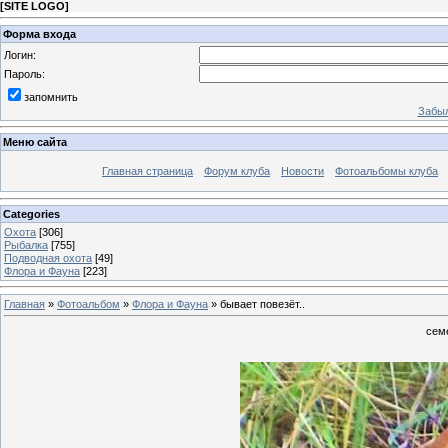
[
SITE LOGO
]
Форма входа
Логин:
Пароль:
запомнить
Забыл
Меню сайта
Главная страница
Форум клуба
Новости
Фотоальбомы клуба
Categories
Охота
[306]
Рыбалка
[755]
Подводная охота
[49]
Флора и Фауна
[223]
Главная
»
Фотоальбом
»
Флора и Фауна
» бывает повезёт..
сем