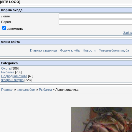
[
SITE LOGO
]
Форма входа
Логин:
Пароль:
запомнить
Забыл
Меню сайта
Главная страница
Форум клуба
Новости
Фотоальбомы клуба
Categories
Охота
[306]
Рыбалка
[755]
Подводная охота
[49]
Флора и Фауна
[223]
Главная
»
Фотоальбом
»
Рыбалка
» Ловля хищника