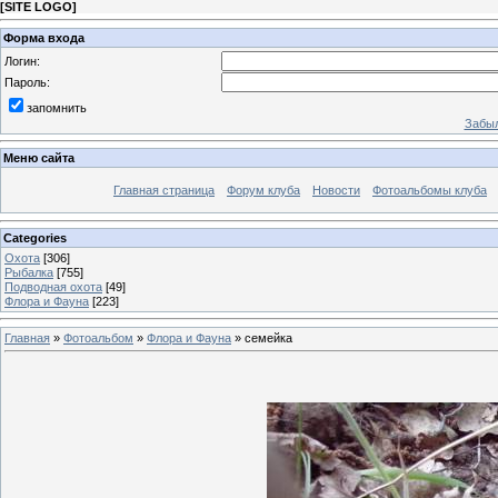
[
SITE LOGO
]
Форма входа
Логин:
Пароль:
запомнить
Забыл
Меню сайта
Главная страница
Форум клуба
Новости
Фотоальбомы клуба
Categories
Охота
[306]
Рыбалка
[755]
Подводная охота
[49]
Флора и Фауна
[223]
Главная
»
Фотоальбом
»
Флора и Фауна
» семейка