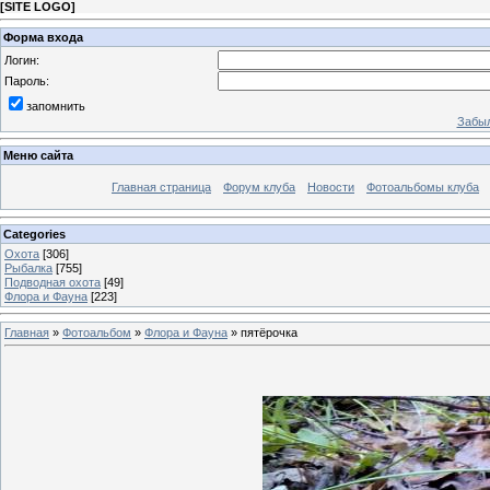
[
SITE LOGO
]
Форма входа
Логин:
Пароль:
запомнить
Забыл
Меню сайта
Главная страница
Форум клуба
Новости
Фотоальбомы клуба
Categories
Охота
[306]
Рыбалка
[755]
Подводная охота
[49]
Флора и Фауна
[223]
Главная
»
Фотоальбом
»
Флора и Фауна
» пятёрочка