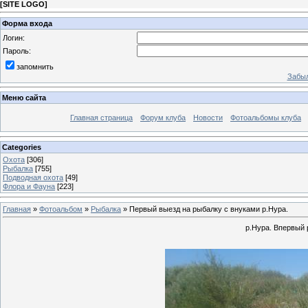
[
SITE LOGO
]
Форма входа
Логин:
Пароль:
запомнить
Забыл
Меню сайта
Главная страница
Форум клуба
Новости
Фотоальбомы клуба
Categories
Охота
[306]
Рыбалка
[755]
Подводная охота
[49]
Флора и Фауна
[223]
Главная
»
Фотоальбом
»
Рыбалка
» Первый выезд на рыбалку с внуками р.Нура.
р.Нура. Впервый 