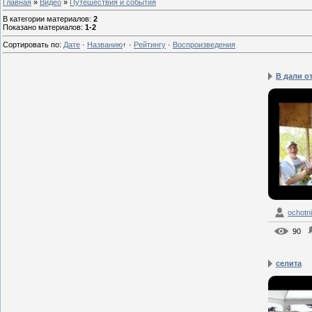
Главная
»
Видео
»
Путешествия и события
В категории материалов
:
2
Показано материалов
:
1-2
Сортировать по
:
Дате
·
Названию
↑
·
Рейтингу
·
Воспроизведения
В дали о
ochotn
90
селита