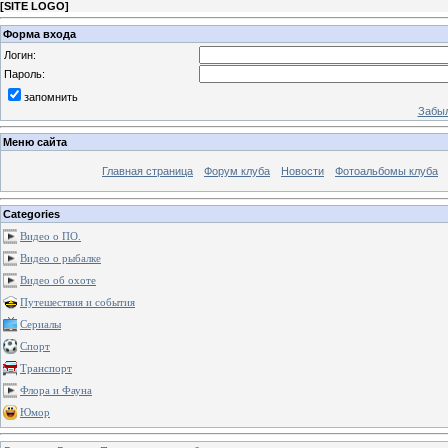
[
SITE LOGO
]
Форма входа
Логин:
Пароль:
запомнить
Забыл
Меню сайта
Главная страница
Форум клуба
Новости
Фотоальбомы клуба
Categories
Видео о ПО.
Видео о рыбалке
Видео об охоте
Путешествия и события
Сериалы
Спорт
Транспорт
Флора и Фауна
Юмор